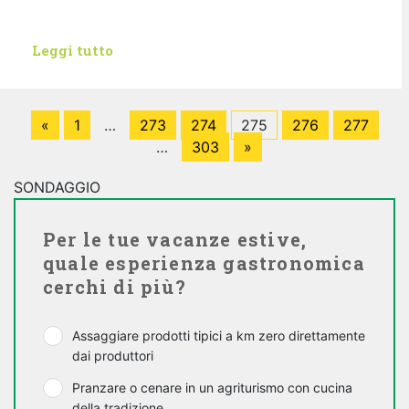
Leggi tutto
«
1
…
273
274
275
276
277
…
303
»
SONDAGGIO
Per le tue vacanze estive,
quale esperienza gastronomica
cerchi di più?
Assaggiare prodotti tipici a km zero direttamente
dai produttori
Pranzare o cenare in un agriturismo con cucina
della tradizione