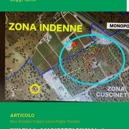
ARTICOLO
Bari
Brindisi
Foggia
Lecce
Puglia
Taranto