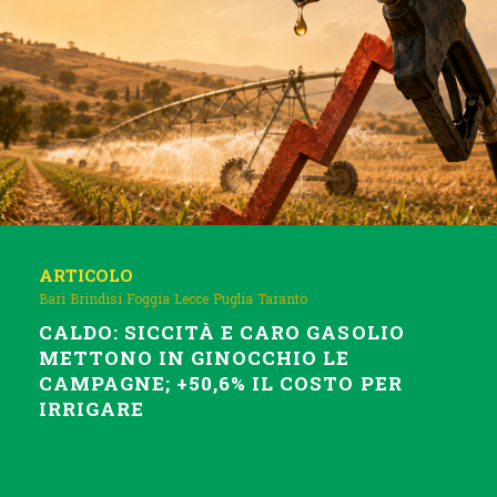
ARTICOLO
Bari
Brindisi
Foggia
Lecce
Puglia
Taranto
CALDO: SICCITÀ E CARO GASOLIO
METTONO IN GINOCCHIO LE
CAMPAGNE; +50,6% IL COSTO PER
IRRIGARE