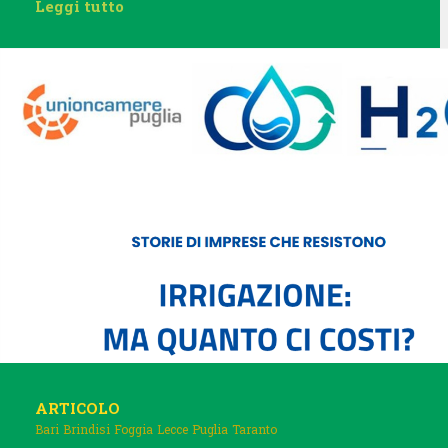
Leggi tutto
ARTICOLO
Bari
Brindisi
Foggia
Lecce
Puglia
Taranto