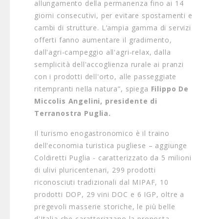
allungamento della permanenza fino ai 14
giorni consecutivi, per evitare spostamenti e
cambi di strutture. L’ampia gamma di servizi
offerti fanno aumentare il gradimento,
dall'agri-campeggio all'agri-relax, dalla
semplicità dell'accoglienza rurale ai pranzi
con i prodotti dell'orto, alle passeggiate
ritempranti nella natura”, spiega
Filippo De
Miccolis Angelini, presidente di
Terranostra Puglia.
Il turismo enogastronomico è il traino
dell'economia turistica pugliese – aggiunge
Coldiretti Puglia - caratterizzato da 5 milioni
di ulivi pluricentenari, 299 prodotti
riconosciuti tradizionali dal MIPAF, 10
prodotti DOP, 29 vini DOC e 6 IGP, oltre a
pregevoli masserie storiche, le più belle
d'Italia che caratterizzano la proposta