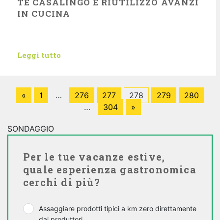
TE CASALINGO E RIUTILIZZO AVANZI
IN CUCINA
Leggi tutto
«
1
…
276
277
278
279
280
…
304
»
SONDAGGIO
Per le tue vacanze estive,
quale esperienza gastronomica
cerchi di più?
Assaggiare prodotti tipici a km zero direttamente
dai produttori