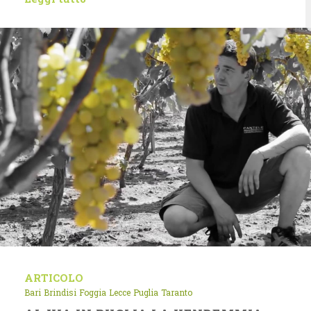
ARTICOLO
Bari
Brindisi
Foggia
Lecce
Puglia
Taranto