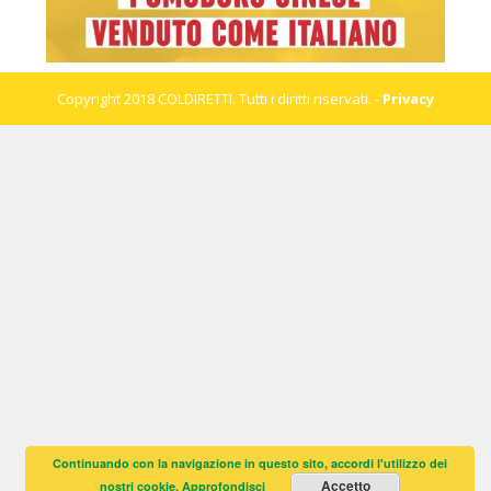
Copyright 2018 COLDIRETTI. Tutti i diritti riservati. -
Privacy
Continuando con la navigazione in questo sito, accordi l'utilizzo dei
Accetto
nostri cookie.
Approfondisci