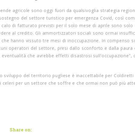
iende agricole sono oggi fuori da qualsivoglia strategia regiona
 a sostegno del settore turistico per emergenza Covid, così co
 calo di fatturato previsti per il solo mese di aprile sono solo
re al credito. Gli ammortizzatori sociali sono ormai insuffic
lie che hanno vissuto tre mesi di inoccupazione. In compenso 
ni operatori del settore, presi dallo sconforto e dalla paura 
, eventualità che avrebbe effetti disastrosi sull’occupazione”,
 sviluppo del territorio pugliese è inaccettabile per Coldiretti
i celeri per un settore che soffre e che ormai non può più att
Share on: