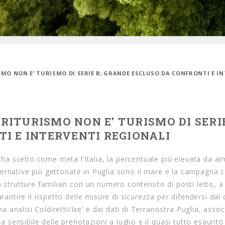
ISMO NON E’ TURISMO DI SERIE B; GRANDE ESCLUSO DA CONFRONTI E I
GRITURISMO NON E’ TURISMO DI SERIE
I E INTERVENTI REGIONALI
0 ha scelto come meta l’Italia, la percentuale più elevata da a
alternative più gettonate in Puglia sono il mare e la campagna c
n strutture familiari con un numero contenuto di posti letto, a
rantire il rispetto delle misure di sicurezza per difendersi dal
analisi Coldiretti/Ixe’ e dai dati di Terranostra Puglia, asso
a sensibile delle prenotazioni a luglio e il quasi tutto esaurito