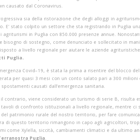
own causato dal Coronavirus.
ressiva sia della ristorazione che degli alloggi in agriturismo
. E’ stato colpito un settore che sta registrando in Puglia un
i agriturismi in Puglia con 850.000 presenze annue. Nonostan
te bisogno di sostegno, come denunciato e sollecitato in man
posto a livello regionale per aiutare le aziende agrituristiche
ti Puglia.
l’emergenza Covid–19, è stata la prima a risentire del blocco del
zerata per quasi 3 mesi con un conto salato pari a 300 milioni 
li spostamenti causati dall’emergenza sanitaria.
l contrario, viene considerato un turismo di serie B, risulta 
 tavoli di confronto istituzionali a livello regionale, mentre ci s
e del patrimonio rurale del nostro territorio, per fare comunic
ura di questo territorio rimangono in capo agli agricoltori, tro
i come Xylella, siccità, cambiamenti climatici e da ultimo an
 Terranostra Puglia
.