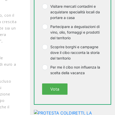
Visitare mercati contadini e
acquistare specialità locali da
, con il
portare a casa
a crescita
Partecipare a degustazioni di
te sia un
vino, olio, formaggi e prodotti
iera
del territorio
”,
Scoprire borghi e campagne
dove il cibo racconta la storia
le
del territorio
di euro a
Per me il cibo non influenza la
scelta della vacanza
escluso
i
Vota
azione
ppo
che il