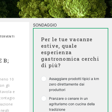
SONDAGGIO
NTERVENTI
Per le tue vacanze
estive, quale
esperienza
gastronomica cerchi
 B;
di più?
Assaggiare prodotti tipici a km
lmeno 10
zero direttamente dai
on gli
produttori
 tavola e
 contagio
Pranzare o cenare in un
ciazione
agriturismo con cucina della
tradizione
 negli