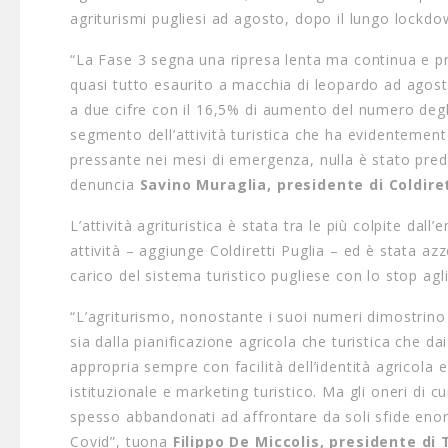
agriturismi pugliesi ad agosto, dopo il lungo lockd
“La Fase 3 segna una ripresa lenta ma continua e prog
quasi tutto esaurito a macchia di leopardo ad agosto
a due cifre con il 16,5% di aumento del numero degl
segmento dell’attività turistica che ha evidentemen
pressante nei mesi di emergenza, nulla è stato predis
denuncia
Savino Muraglia, presidente di Coldiret
L’attività agrituristica è stata tra le più colpite dal
attività – aggiunge Coldiretti Puglia – ed è stata az
carico del sistema turistico pugliese con lo stop ag
“L’agriturismo, nonostante i suoi numeri dimostrino i
sia dalla pianificazione agricola che turistica che dai
appropria sempre con facilità dell’identità agricola 
istituzionale e marketing turistico. Ma gli oneri di c
spesso abbandonati ad affrontare da soli sfide enorm
Covid”, tuona
Filippo De Miccolis, presidente di