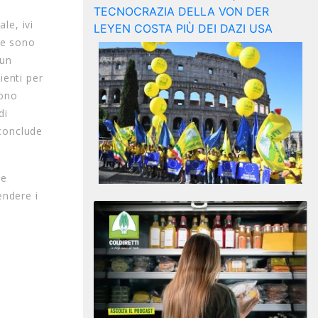
le, ivi
me sono
 un
ienti per
sono
di
 conclude
 e
endere i