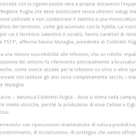
i proceda con la rigenerazione vera e propria attraverso l’espia
la Regione Puglia che deve autorizzare senza ulteriori indugi m
cazione colturale e non condannare il Salento a una monocoltura
ttivo del territorio, come già avvenuto con la Xylella. La ricer
per cui il territorio salentino è vocato, hanno caratteri di resi
o e FS17”, afferma Savino Muraglia, presidente di Coldiretti Pug
a una minore suscettibilità alle infezioni, che un ridotto impa
stazione dei sintomi fa riferimento principalmente a bruscatu
anche, come invece accade per le infezioni su olivo o altre sp
sservare che laddove gli ulivi sono completamente secchi, i man
te Muraglia.
 a Lecce – denuncia Coldiretti Puglia - dove si stima nella camp
alle medie storiche, perché la produzione di olive Cellina e Ogl
cino.
n terremoto con ripercussioni drammatiche di natura produttiva
contenimento, di ricostruzione, di sostegno che vanno affron