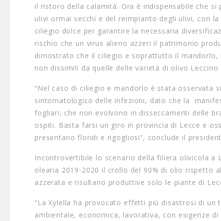
il ristoro della calamità. Ora è indispensabile che s
ulivi ormai secchi e del reimpianto degli ulivi, con 
ciliegio dolce per garantire la necessaria diversifi
rischio che un virus alieno azzeri il patrimonio produ
dimostrato che il ciliegio e soprattutto il mandorlo, 
non dissimili da quelle delle varietà di olivo Leccin
“Nel caso di ciliegio e mandorlo è stata osservata si
sintomatologico delle infezioni, dato che la manife
fogliari, che non evolvono in disseccamenti delle br
ospiti. Basta farsi un giro in provincia di Lecce e o
presentano floridi e rigogliosi”, conclude il presiden
Incontrovertibile lo scenario della filiera olivicola
olearia 2019-2020 il crollo del 90% di olio rispetto 
azzerata e risultano produttive solo le piante di Lec
“La Xylella ha provocato effetti più disastrosi di u
ambientale, economica, lavorativa, con esigenze di 