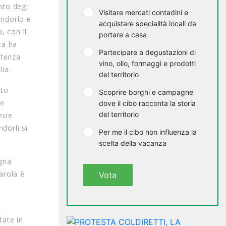
nto degli
Visitare mercati contadini e
andorlo e
acquistare specialità locali da
, con il
portare a casa
ca ha
Partecipare a degustazioni di
stenza
vino, olio, formaggi e prodotti
lia.
del territorio
tto
Scoprire borghi e campagne
re
dove il cibo racconta la storia
del territorio
ecie
dorli si
Per me il cibo non influenza la
scelta della vacanza
agna
iarola è
Vota
,
tate in