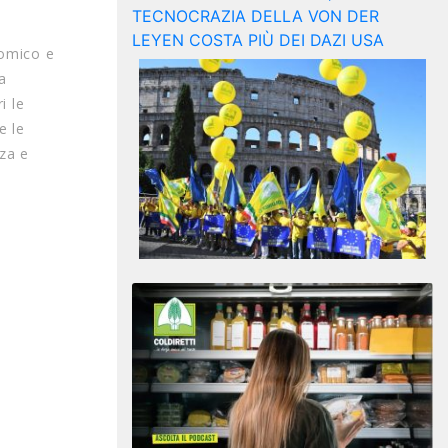
nomico e
a
i le
e le
nza e