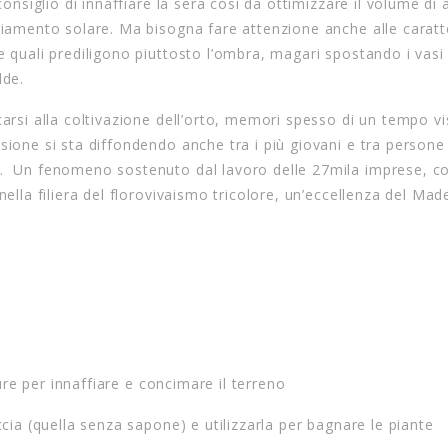
consiglio di innaffiare la sera così da ottimizzare il volume di
giamento solare. Ma bisogna fare attenzione anche alle caratt
e quali prediligono piuttosto l’ombra, magari spostando i vasi
lde.
carsi alla coltivazione dell’orto, memori spesso di un tempo vi
sione si sta diffondendo anche tra i più giovani e tra persone
e. Un fenomeno sostenuto dal lavoro delle 27mila imprese, co
ella filiera del florovivaismo tricolore, un’eccellenza del Made
ure per innaffiare e concimare il terreno
ia (quella senza sapone) e utilizzarla per bagnare le piante