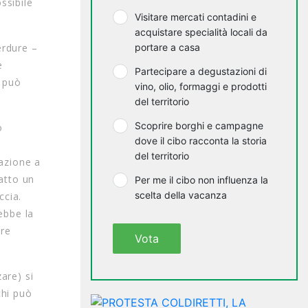
ssibile
Visitare mercati contadini e
acquistare specialità locali da
erdure –
portare a casa
e
Partecipare a degustazioni di
i può
vino, olio, formaggi e prodotti
del territorio
Scoprire borghi e campagne
o
dove il cibo racconta la storia
del territorio
gazione a
fatto un
Per me il cibo non influenza la
scelta della vacanza
ccia.
ebbe la
tre
Vota
are) si
chi può