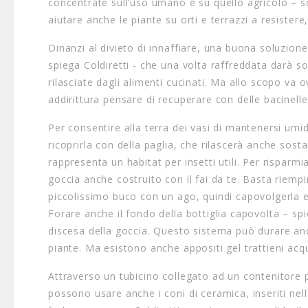
concentrate sull’uso umano e su quello agricolo – so
aiutare anche le piante su orti e terrazzi a resistere
Dinanzi al divieto di innaffiare, una buona soluzione 
spiega Coldiretti - che una volta raffreddata darà s
rilasciate dagli alimenti cucinati. Ma allo scopo va
addirittura pensare di recuperare con delle bacinell
Per consentire alla terra dei vasi di mantenersi umi
ricoprirla con della paglia, che rilascerà anche sost
rappresenta un habitat per insetti utili. Per risparmia
goccia anche costruito con il fai da te. Basta riempi
piccolissimo buco con un ago, quindi capovolgerla e
Forare anche il fondo della bottiglia capovolta – spi
discesa della goccia. Questo sistema può durare anc
piante. Ma esistono anche appositi gel trattieni acqua
Attraverso un tubicino collegato ad un contenitore p
possono usare anche i coni di ceramica, inseriti nel