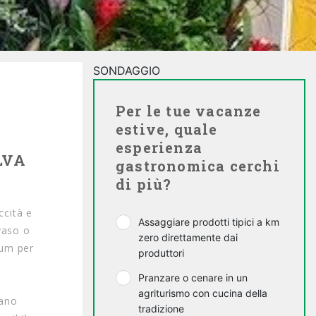
SONDAGGIO
Per le tue vacanze
estive, quale
esperienza
LVA
gastronomica cerchi
di più?
ccità e
Assaggiare prodotti tipici a km
 vaso o
zero direttamente dai
cum per
produttori
Pranzare o cenare in un
agriturismo con cucina della
gano
tradizione