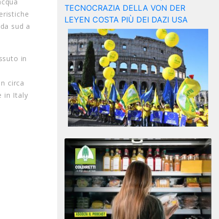
 acqua
eristiche
 da sud a
ssuto in
n circa
 in Italy