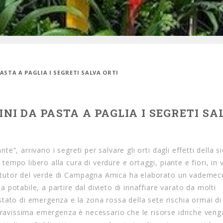
PASTA A PAGLIA I SEGRETI SALVA ORTI
INI DA PASTA A PAGLIA I SEGRETI SA
nte”, arrivano i segreti per salvare gli orti dagli effetti della si
o tempo libero alla cura di verdure e ortaggi, piante e fiori, in
n i tutor del verde di Campagna Amica ha elaborato un vademe
ua potabile, a partire dal divieto di innaffiare varato da molti
tato di emergenza e la zona rossa della sete rischia ormai di
 gravissima emergenza è necessario che le risorse idriche ven