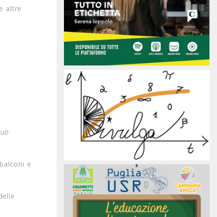
e altre
può
 balconi e
delle