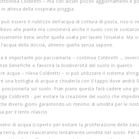
ttolinea Coldiretti – ma con alcuni piccoli aggiornamenti è po
, in attesa della sospirata pioggia.
può essere il riutilizzo dell’acqua di cottura di pasta, riso o v
ollievo alle piante ma concimerà anche il suolo con le sostanz
 ovviamente bene anche quella usata per lavare l’insalata. Ma s
e l’acqua della doccia, almeno quella senza sapone.
da è importante poi pacciamarla – continua Coldiretti -, ovver
anze benefiche e favorirà la biodiversità del suolo in quanto
re acqua – rileva Coldiretti – si può utilizzare il sistema d’irri
re una bottiglia di acqua e chiuderla con il tappo dove andrà 
 posizionarla sul suolo. Pian piano questa farà cadere una go
ega Coldiretti - per evitare la creazione del vuoto che impedir
he diversi giorni garantendo un minimo di umidità per le nos
 per il lento rilascio
ieno di acqua (coperto per evitare la proliferazione delle zanz
la terra, dove rilasceranno lentamente umidità nel suolo. Per 