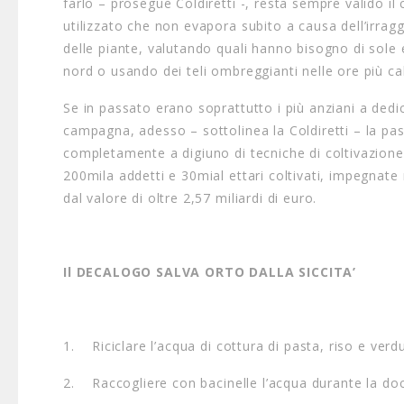
farlo – prosegue Coldiretti -, resta sempre valido il 
utilizzato che non evapora subito a causa dell’irrag
delle piante, valutando quali hanno bisogno di sole 
nord o usando dei teli ombreggianti nelle ore più ca
Se in passato erano soprattutto i più anziani a dedi
campagna, adesso – sottolinea la Coldiretti – la pas
completamente a digiuno di tecniche di coltivazion
200mila addetti e 30mial ettari coltivati, impegnate n
dal valore di oltre 2,57 miliardi di euro.
Il DECALOGO SALVA ORTO DALLA SICCITA’
1. Riciclare l’acqua di cottura di pasta, riso e verd
2. Raccogliere con bacinelle l’acqua durante la docc