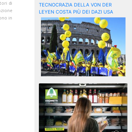
ori di
azione
ono in