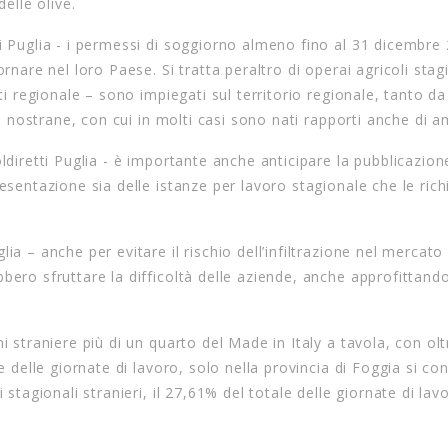
elle olive.
i Puglia - i permessi di soggiorno almeno fino al 31 dicembre
rnare nel loro Paese. Si tratta peraltro di operai agricoli stag
tti regionale – sono impiegati sul territorio regionale, tanto d
de nostrane, con cui in molti casi sono nati rapporti anche di am
ldiretti Puglia - è importante anche anticipare la pubblicazion
esentazione sia delle istanze per lavoro stagionale che le rich
ia – anche per evitare il rischio dell’infiltrazione nel mercato
bero sfruttare la difficoltà delle aziende, anche approfittand
i straniere più di un quarto del Made in Italy a tavola, con ol
e delle giornate di lavoro, solo nella provincia di Foggia si co
 stagionali stranieri, il 27,61% del totale delle giornate di lav