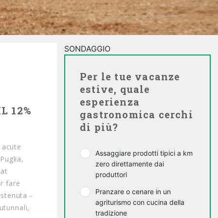
SONDAGGIO
Per le tue vacanze
estive, quale
esperienza
L 12%
gastronomica cerchi
di più?
ù acute
Assaggiare prodotti tipici a km
 Puglia,
zero direttamente dai
tat
produttori
r fare
Pranzare o cenare in un
stenuta -
agriturismo con cucina della
utunnali,
tradizione