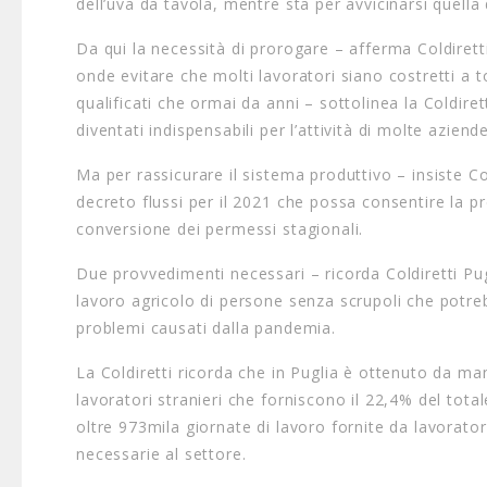
dell’uva da tavola, mentre sta per avvicinarsi quella d
Da qui la necessità di prorogare – afferma Coldirett
onde evitare che molti lavoratori siano costretti a to
qualificati che ormai da anni – sottolinea la Coldire
diventati indispensabili per l’attività di molte azien
Ma per rassicurare il sistema produttivo – insiste Co
decreto flussi per il 2021 che possa consentire la pr
conversione dei permessi stagionali.
Due provvedimenti necessari – ricorda Coldiretti Pugl
lavoro agricolo di persone senza scrupoli che potreb
problemi causati dalla pandemia.
La Coldiretti ricorda che in Puglia è ottenuto da man
lavoratori stranieri che forniscono il 22,4% del total
oltre 973mila giornate di lavoro fornite da lavoratori
necessarie al settore.