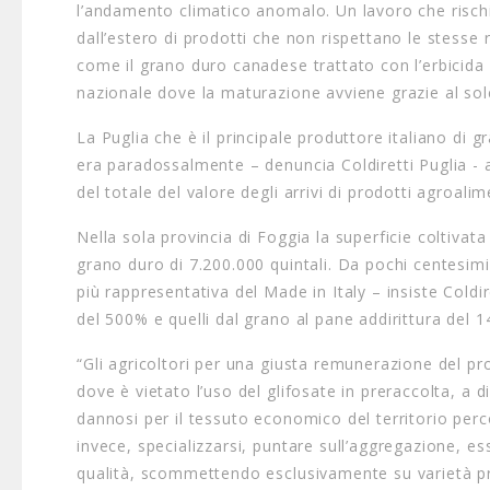
l’andamento climatico anomalo. Un lavoro che rischi
dall’estero di prodotti che non rispettano le stesse
come il grano duro canadese trattato con l’erbicida 
nazionale dove la maturazione avviene grazie al so
La Puglia che è il principale produttore italiano di 
era paradossalmente – denuncia Coldiretti Puglia - 
del totale del valore degli arrivi di prodotti agroalim
Nella sola provincia di Foggia la superficie coltiva
grano duro di 7.200.000 quintali. Da pochi centesimi 
più rappresentativa del Made in Italy – insiste Coldi
del 500% e quelli dal grano al pane addirittura del 
“Gli agricoltori per una giusta remunerazione del p
dove è vietato l’uso del glifosate in preraccolta, a 
dannosi per il tessuto economico del territorio per
invece, specializzarsi, puntare sull’aggregazione, e
qualità, scommettendo esclusivamente su varietà pr