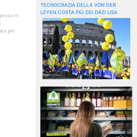
spesso in
i
ata per