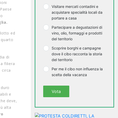
ioni
Visitare mercati contadini e
o Paese
acquistare specialità locali da
io
portare a casa
lia.
Partecipare a degustazioni di
odotto ed
vino, olio, formaggi e prodotti
del territorio
 quarto
Scoprire borghi e campagne
dove il cibo racconta la storia
ia di
del territorio
a filiera
Per me il cibo non influenza la
 circa
scelta della vacanza
 duro
Vota
abili e
che deve,
ù alta
ro