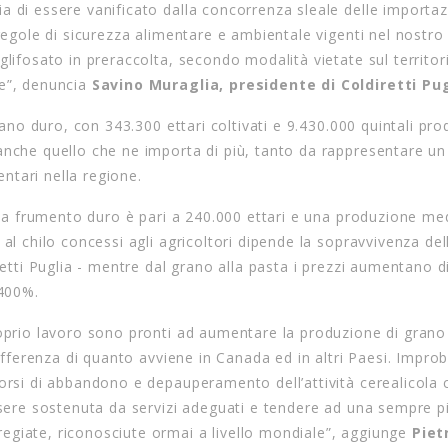
a di essere vanificato dalla concorrenza sleale delle importaz
 regole di sicurezza alimentare e ambientale vigenti nel nostr
glifosato in preraccolta, secondo modalità vietate sul territor
le”, denuncia
Savino Muraglia, presidente di Coldiretti Pug
grano duro, con 343.300 ettari coltivati e 9.430.000 quintali pr
anche quello che ne importa di più, tanto da rappresentare un
entari nella regione.
ta a frumento duro è pari a 240.000 ettari e una produzione med
al chilo concessi agli agricoltori dipende la sopravvivenza dell
retti Puglia - mentre dal grano alla pasta i prezzi aumentano di
1400%.
roprio lavoro sono pronti ad aumentare la produzione di grano
differenza di quanto avviene in Canada ed in altri Paesi. Improb
corsi di abbandono e depauperamento dell’attività cerealicola 
ssere sostenuta da servizi adeguati e tendere ad una sempre pi
egiate, riconosciute ormai a livello mondiale”, aggiunge
Piet