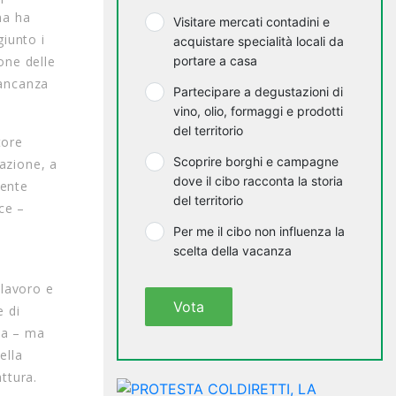
ma ha
Visitare mercati contadini e
iunto i
acquistare specialità locali da
one delle
portare a casa
mancanza
Partecipare a degustazioni di
vino, olio, formaggi e prodotti
del territorio
tore
Scoprire borghi e campagne
razione, a
dove il cibo racconta la storia
cente
del territorio
ce –
e
Per me il cibo non influenza la
scelta della vacanza
 lavoro e
Vota
e di
ia – ma
ella
attura.