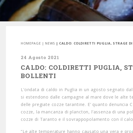
HOMEPAGE
|
NEWS
| CALDO: COLDIRETTI PUGLIA, STRAGE D
24 Agosto 2021
CALDO: COLDIRETTI PUGLIA, S
BOLLENTI
L’ondata di caldo in Puglia in un agosto segnato dall
si estendono dalle campagne al mare dove le alte t
delle pregiate cozze tarantine. E’ quanto denuncia C
cozze, la mancanza di plancton, l’assenza di una pol
cozze di Taranto e il sovrappopolamento con il calo d
“Le alte temperature hanno causato una vera e propr