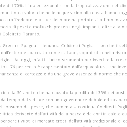
nte del 70%. L’afa eccezionale con la tropicalizzazione del cli
ari fino a valori che nelle acque vicino alla costa hanno ragg
o a raffreddare le acque del mare ha portato alla fermentazi
moria di pesci e molluschi presenti negli impianti, oltre alla 
 Coldiretti Taranto.
a Grecia e Spagna – denuncia Coldiretti Puglia – perché il set
dall’estero e spacciato come italiano, soprattutto nella risto
rigine. Ad oggi, infatti, l’unico strumento per invertire la cres
to il 76 per cento è rappresentato dall’acquacoltura, che inve
a mancanza di certezze e da una grave assenza di norme che n
rascina da 30 anni e che ha causato la perdita del 35% dei posti
a” da tempo dal settore con una governance debole ed incapac
 del consumo del pesce, che aumenta – continua Coldiretti Pugl
ttica derivante dall’attività della pesca è da anni in calo e qu
ensare i vuoti di mercato creati dell’attività tradizionale di c