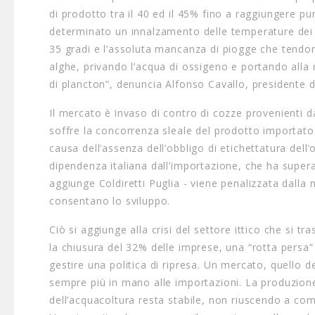
di prodotto tra il 40 ed il 45% fino a raggiungere pu
determinato un innalzamento delle temperature dei m
35 gradi e l’assoluta mancanza di piogge che tendon
alghe, privando l’acqua di ossigeno e portando alla 
di plancton”, denuncia Alfonso Cavallo, presidente di
Il mercato è invaso di contro di cozze provenienti d
soffre la concorrenza sleale del prodotto importato 
causa dell’assenza dell’obbligo di etichettatura dell’o
dipendenza italiana dall’importazione, che ha supera
aggiunge Coldiretti Puglia - viene penalizzata dall
consentano lo sviluppo.
Ciò si aggiunge alla crisi del settore ittico che si t
la chiusura del 32% delle imprese, una “rotta pers
gestire una politica di ripresa. Un mercato, quello
sempre più in mano alle importazioni. La produzione i
dell’acquacoltura resta stabile, non riuscendo a comp