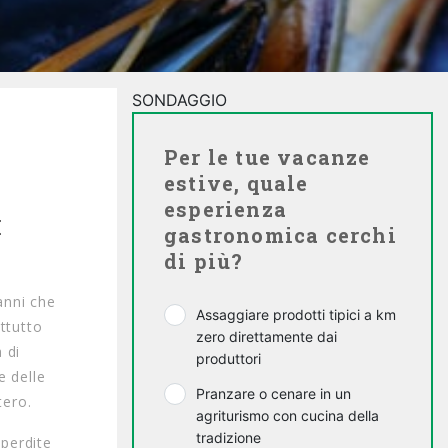
SONDAGGIO
Per le tue vacanze
estive, quale
esperienza
I
gastronomica cerchi
di più?
anni che
Assaggiare prodotti tipici a km
ttutto
zero direttamente dai
 di
produttori
e delle
Pranzare o cenare in un
tero.
agriturismo con cucina della
tradizione
 perdite