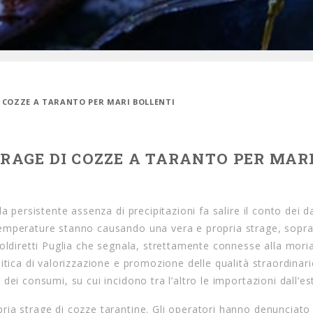
I COZZE A TARANTO PER MARI BOLLENTI
TRAGE DI COZZE A TARANTO PER MAR
a persistente assenza di precipitazioni fa salire il conto dei d
emperature stanno causando una vera e propria strage, sopra
oldiretti Puglia che segnala, strettamente connesse alla moria
itica di valorizzazione e promozione delle qualità straordinari
ei consumi, su cui incidono tra l’altro le importazioni dall’es
ia strage di cozze tarantine. Gli operatori hanno denunciato