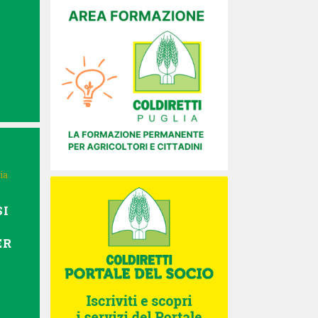
ia
SI
ER