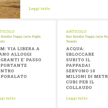
Leggi tutto
TICOLO
ARTICOLO
Brindisi
Foggia
Lecce
Puglia
Bari
Brindisi
Foggia
Lecce
Pu
anto
Taranto
M: VIA LIBERA A
ACQUA:
ANO ALLOGGI
SBLOCCARE
GRANTI E’ PASSO
SUBITO IL
MPORTANTE
PAPPADAI
ONTRO
SERVONO 10
APORALATO
MILIONI DI METR
CUBI PER IL
COLLAUDO
gi tutto
Leggi tutto