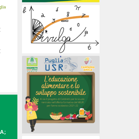
glia
I
I
A;