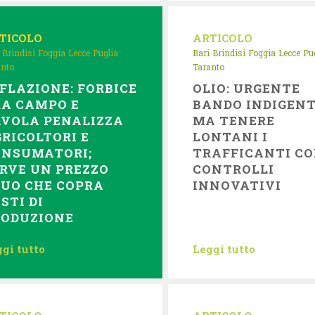
TICOLO
ARTICOLO
Brindisi
Foggia
Lecce
Puglia
Bari
Brindisi
Foggia
Lecce
Pu
anto
Taranto
FLAZIONE: FORBICE
OLIO: URGENTE
RA CAMPO E
BANDO INDIGENT
AVOLA PENALIZZA
MA TENERE
RICOLTORI E
LONTANI I
ONSUMATORI;
TRAFFICANTI C
RVE UN PREZZO
CONTROLLI
UO CHE COPRA
INNOVATIVI
STI DI
RODUZIONE
gi tutto
Leggi tutto