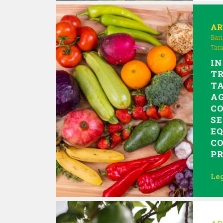
AR
Bari
Tar
IN
T
T
AG
C
SE
EQ
CO
P
Leg