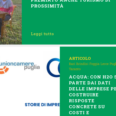
PROSSIMITÀ
Leggi tutto
ARTICOLO
Bari
Brindisi
Foggia
Lecce
Pugl
Taranto
ACQUA: CON H2O 
PARTE DAI DATI
DELLE IMPRESE P
COSTRUIRE
RISPOSTE
CONCRETE SU
COSTI E