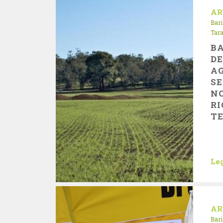
AR
Bari
Tar
B
DE
AG
SE
N
RI
T
Leg
AR
Bari