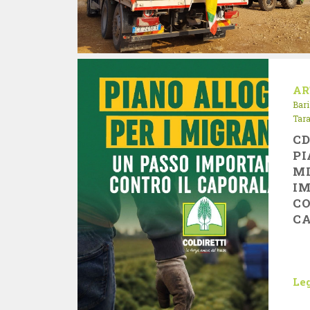
AR
Bari
Tar
CD
PI
MI
I
C
C
Leg