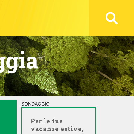
ggia
SONDAGGIO
Per le tue
vacanze estive,
O