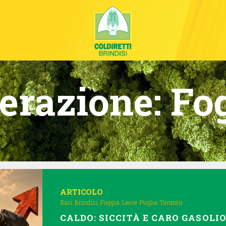
erazione:
Fo
ARTICOLO
Bari
Brindisi
Foggia
Lecce
Puglia
Taranto
CALDO: SICCITÀ E CARO GASOLI