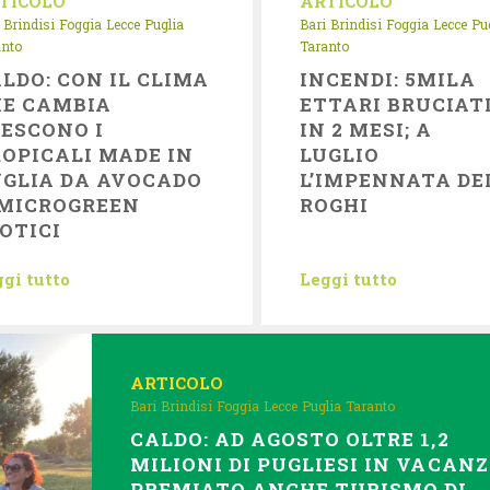
TICOLO
ARTICOLO
Brindisi
Foggia
Lecce
Puglia
Bari
Brindisi
Foggia
Lecce
Pu
anto
Taranto
LDO: CON IL CLIMA
INCENDI: 5MILA
HE CAMBIA
ETTARI BRUCIAT
ESCONO I
IN 2 MESI; A
OPICALI MADE IN
LUGLIO
GLIA DA AVOCADO
L’IMPENNATA DE
 MICROGREEN
ROGHI
OTICI
gi tutto
Leggi tutto
ARTICOLO
Bari
Brindisi
Foggia
Lecce
Puglia
Taranto
CALDO: AD AGOSTO OLTRE 1,2
MILIONI DI PUGLIESI IN VACANZ
PREMIATO ANCHE TURISMO DI