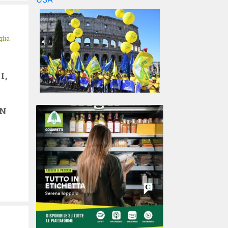
glia
I,
ON