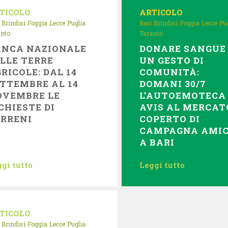
TICOLO
ARTICOLO
Brindisi
Foggia
Lecce
Puglia
Bari
Brindisi
Foggia
Lecce
Pu
anto
Taranto
ANCA NAZIONALE
DONARE SANGUE
LLE TERRE
UN GESTO DI
RICOLE: DAL 14
COMUNITÀ:
TTEMBRE AL 14
DOMANI 30/7
OVEMBRE LE
L’AUTOEMOTECA
CHIESTE DI
AVIS AL MERCAT
ERRENI
COPERTO DI
CAMPAGNA AMI
A BARI
gi tutto
Leggi tutto
TICOLO
Brindisi
Foggia
Lecce
Puglia