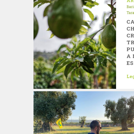
AR
Bari
Tar
CA
C
CR
TR
PU
A
ES
Leg