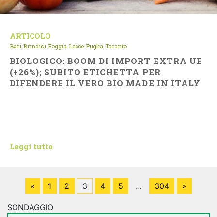
ARTICOLO
Bari
Brindisi
Foggia
Lecce
Puglia
Taranto
BIOLOGICO: BOOM DI IMPORT EXTRA UE
(+26%); SUBITO ETICHETTA PER
DIFENDERE IL VERO BIO MADE IN ITALY
Leggi tutto
«
1
2
3
4
5
…
304
»
SONDAGGIO