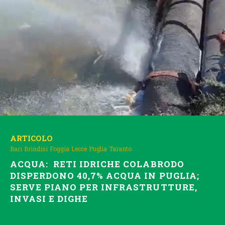
ARTICOLO
Bari
Brindisi
Foggia
Lecce
Puglia
Taranto
ACQUA: RETI IDRICHE COLABRODO
DISPERDONO 40,7% ACQUA IN PUGLIA;
SERVE PIANO PER INFRASTRUTTURE,
INVASI E DIGHE