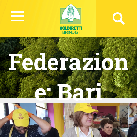
Federazion
e:
Bari