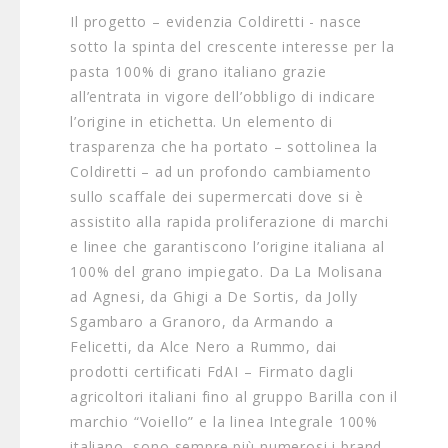
Il progetto – evidenzia Coldiretti - nasce
sotto la spinta del crescente interesse per la
pasta 100% di grano italiano grazie
all’entrata in vigore dell’obbligo di indicare
l’origine in etichetta. Un elemento di
trasparenza che ha portato – sottolinea la
Coldiretti – ad un profondo cambiamento
sullo scaffale dei supermercati dove si è
assistito alla rapida proliferazione di marchi
e linee che garantiscono l’origine italiana al
100% del grano impiegato. Da La Molisana
ad Agnesi, da Ghigi a De Sortis, da Jolly
Sgambaro a Granoro, da Armando a
Felicetti, da Alce Nero a Rummo, dai
prodotti certificati FdAI – Firmato dagli
agricoltori italiani fino al gruppo Barilla con il
marchio “Voiello” e la linea Integrale 100%
italiano, sono sempre più numerosi i brand