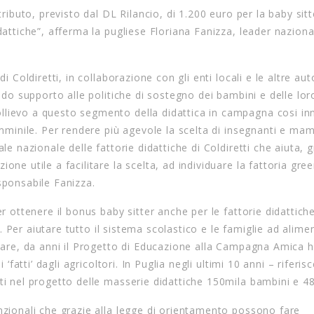
tributo, previsto dal DL Rilancio, di 1.200 euro per la baby sitt
dattiche”, afferma la pugliese Floriana Fanizza, leader naziona
i Coldiretti, in collaborazione con gli enti locali e le altre aut
lido supporto alle politiche di sostegno dei bambini e delle lor
llievo a questo segmento della didattica in campagna cosi in
femminile. Per rendere più agevole la scelta di insegnanti e m
le nazionale delle fattorie didattiche di Coldiretti che aiuta, 
one utile a facilitare la scelta, ad individuare la fattoria gre
sponsabile Fanizza.
er ottenere il bonus baby sitter anche per le fattorie didattich
ti. Per aiutare tutto il sistema scolastico e le famiglie ad alime
liare, da anni il Progetto di Educazione alla Campagna Amica 
‘fatti’ dagli agricoltori. In Puglia negli ultimi 10 anni – riferis
ti nel progetto delle masserie didattiche 150mila bambini e 4
nzionali che grazie alla legge di orientamento possono fare