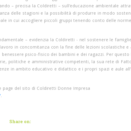
do – precisa la Coldiretti – sull’educazione ambientale attra
nza delle stagioni e la possibilità di produrre in modo sosteni
eale in cui accogliere piccoli gruppi tenendo conto delle norme
damentale – evidenzia la Coldiretti - nel sostenere le famiglie
 lavoro in concomitanza con la fine delle lezioni scolastiche e a
al benessere psico-fisico dei bambini e dei ragazzi. Per questo 
arie, politiche e amministrative competenti, la sua rete di Fatt
nze in ambito educativo e didattico e i propri spazi e aule all
ome page del sito di Coldiretti Donne Impresa
/
.
Share on: