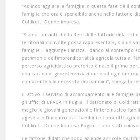
“Ad incoraggiare le famiglie in questa fase c’è il con
famiglia che ora è spendibile anche nelle fattorie di
Coldiretti Donne Impresa.
“Siamo convinti che la Rete delle fattorie didattiche d
territoriali coinvolte possa rappresentare, sia un va
famiglie – aggiunge Fanizza - dando al contempo so
patrimonio dell’imprenditorialità agricola tutta al 
percorso agrididattico preferito è nato il primo porta
una cartina di georeferenziazione e ad ogni informazi
confacente alle necessità dei bambini”, spiega la re
E’ attivo il servizio di accampamento alle famiglie p
gli uffici di EPACA in Puglia, il patronato di Coldiret
meglio le giovani generazioni e l’intero nucleo fami
agevolato l’incontro tra i bambini e i prodotti agricoli 
Coldiretti Donne Impresa Puglia - sono stati coinvol
Le fattorie didattiche sono aziende agricole multifu