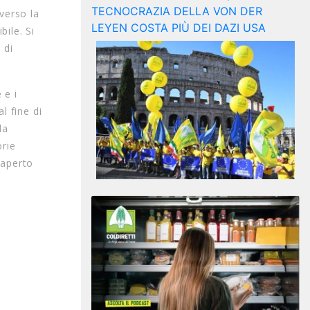
verso la
bile. Si
 di
 e i
l fine di
la
orie
’aperto