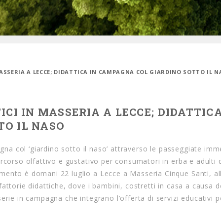
MASSERIA A LECCE; DIDATTICA IN CAMPAGNA COL GIARDINO SOTTO IL 
CI IN MASSERIA A LECCE; DIDATTICA
TO IL NASO
agna col ‘giardino sotto il naso’ attraverso le passeggiate imme
rcorso olfattivo e gustativo per consumatori in erba e adulti 
ento è domani 22 luglio a Lecce a Masseria Cinque Santi, al
attorie didattiche, dove i bambini, costretti in casa a causa d
erie in campagna che integrano l’offerta di servizi educativi p