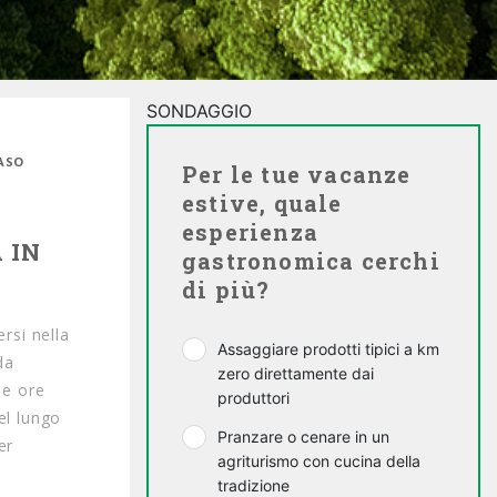
SONDAGGIO
NASO
Per le tue vacanze
estive, quale
esperienza
 IN
gastronomica cerchi
di più?
rsi nella
Assaggiare prodotti tipici a km
da
zero direttamente dai
le ore
produttori
el lungo
Pranzare o cenare in un
er
agriturismo con cucina della
tradizione