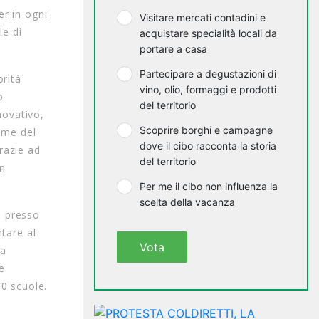
er in ogni
Visitare mercati contadini e
le di
acquistare specialità locali da
portare a casa
Partecipare a degustazioni di
orità
vino, olio, formaggi e prodotti
o
del territorio
novativo,
Scoprire borghi e campagne
amme del
dove il cibo racconta la storia
grazie ad
del territorio
en
Per me il cibo non influenza la
scelta della vacanza
e presso
ntare al
Vota
ha
ce
80 scuole.